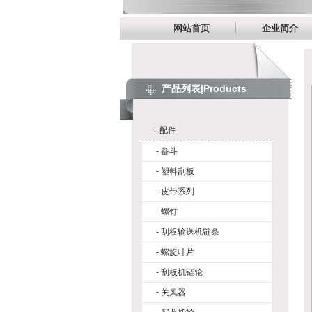
网站首页
企业简介
产品列表|Products
+
配件
-
畚斗
-
塑料刮板
-
皮带系列
-
螺钉
-
刮板输送机链条
-
螺旋叶片
-
刮板机链轮
-
关风器