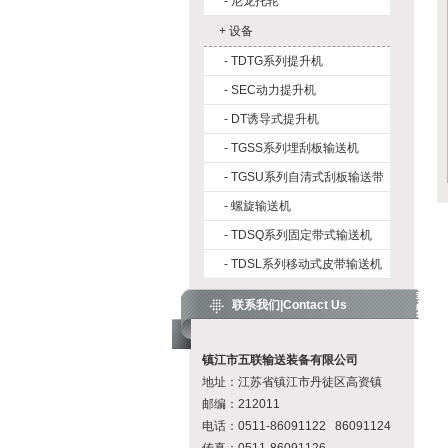
-
尼龙托轮
+
设备
-
TDTG系列提升机
-
SEC动力提升机
-
DT诱导式提升机
-
TGSS系列埋刮板输送机
-
TGSU系列自清式刮板输送带
-
螺旋输送机
-
TDSQ系列固定带式输送机
-
TDSL系列移动式皮带输送机
联系我们|Contact Us
镇江市五联输送装备有限公司
地址：江苏省镇江市丹徒区高资镇
邮编：212011
电话：0511-86091122 86091124