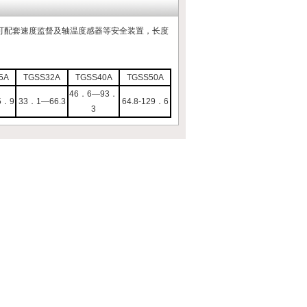
可配套速度监督及轴温度感器等安全装置，长度
5A
TGSS32A
TGSS40A
TGSS50A
46．6—93．
5．9
33．1—66.3
64.8-129．6
3