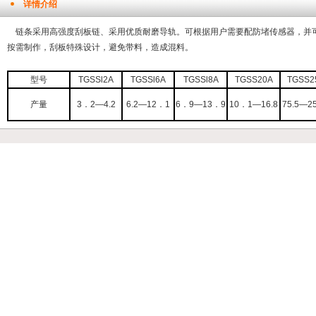
详情介绍
链条采用高强度刮板链、采用优质耐磨导轨。可根据用户需要配防堵传感器，并
按需制作，刮板特殊设计，避免带料，造成混料。
型号
TGSSl2A
TGSSl6A
TGSSl8A
TGSS20A
TGSS2
产量
3．2—4.2
6.2—12．1
6．9—13．9
10．1—16.8
75.5—2